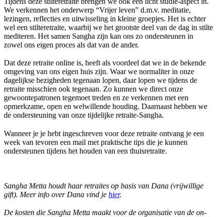
Tijdens deze stilteretraite brengen we ook een licht studie-aspect in.
We verkennen het onderwerp “Vrijer leven” d.m.v. meditatie,
lezingen, reflecties en uitwisseling in kleine groepjes. Het is echter
wel een stilteretraite, waarbij we het grootste deel van de dag in stilte
mediteren. Het samen Sangha zijn kan ons zo ondersteunen in
zowel ons eigen proces als dat van de ander.
Dat deze retraite online is, heeft als voordeel dat we in de bekende
omgeving van ons eigen huis zijn. Waar we normaliter in onze
dagelijkse bezigheden tegenaan lopen, daar lopen we tijdens de
retraite misschien ook tegenaan. Zo kunnen we direct onze
gewoontepatronen tegemoet treden en ze verkennen met een
opmerkzame, open en welwillende houding. Daarnaast hebben we
de ondersteuning van onze tijdelijke retraite-Sangha.
Wanneer je je hebt ingeschreven voor deze retraite ontvang je een
week van tevoren een mail met praktische tips die je kunnen
ondersteunen tijdens het houden van een thuisretraite.
Sangha Metta houdt haar retraites op basis van Dana (vrijwillige
gift). Meer info over Dana vind je
hier
.
De kosten die Sangha Metta maakt voor de organisatie van de on-